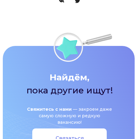
Найдём,
пока другие ищут!
Свяжитесь с нами
— закроем даже
самую сложную и редкую
вакансию!
Связаться