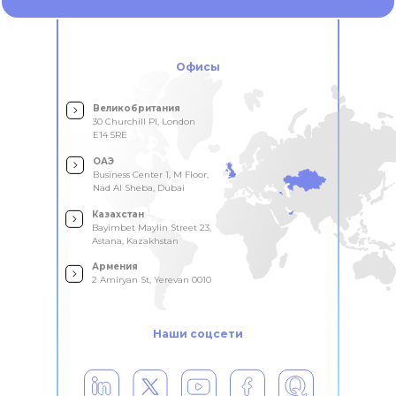
Офисы
Великобритания
30 Churchill Pl, London
E14 5RE
ОАЭ
Business Center 1, M Floor,
Nad Al Sheba, Dubai
Казахстан
Bayimbet Maylin Street 23,
Astana, Kazakhstan
Армения
2 Amiryan St, Yerevan 0010
Наши соцсети