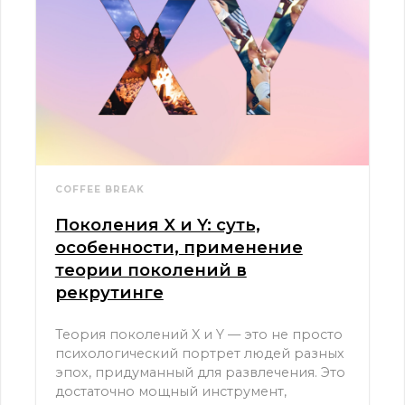
COFFEE BREAK
Поколения X и Y: суть,
особенности, применение
теории поколений в
рекрутинге
Теория поколений X и Y — это не просто
психологический портрет людей разных
эпох, придуманный для развлечения. Это
достаточно мощный инструмент,
который активно применяется в HR
среде