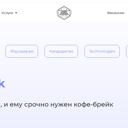
Вакансии
Кейсы
ундерам
Кандидатам
Technologies
Трактор
ему срочно нужен кофе-брейк