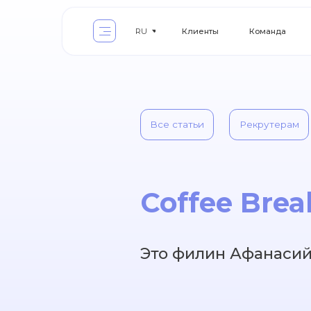
Клиенты
Команда
Услуги
RU
Все статьи
Рекрутерам
Фа
Coffee Break
Это филин Афанасий, и 