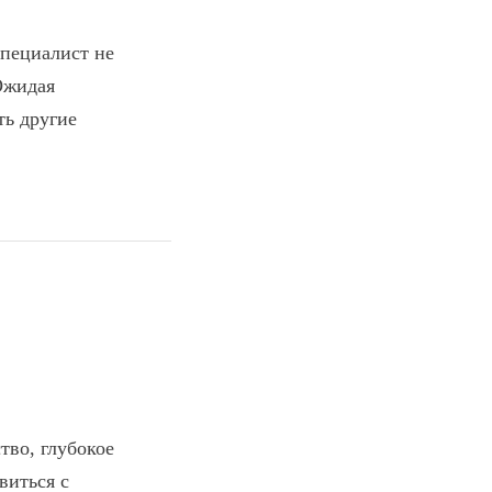
специалист не
Ожидая
ть другие
тво, глубокое
виться с