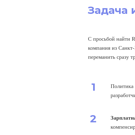
Задача 
С просьбой найти R
компания из Санкт-
переманить сразу т
Политика
разработч
Зарплатн
компенсир