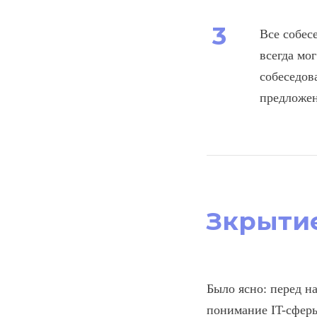
Все собес
всегда мо
собеседов
предложен
Зкрыти
Было ясно: перед н
понимание IT-сферы