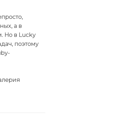
епросто,
ных, а в
 Но в Lucky
адач, поэтому
by-
Валерия