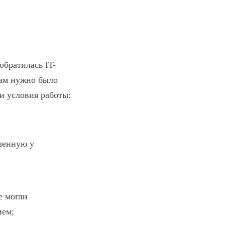
обратилась IT-
нам нужно было
и условия работы:
енную у
е могли
ием;