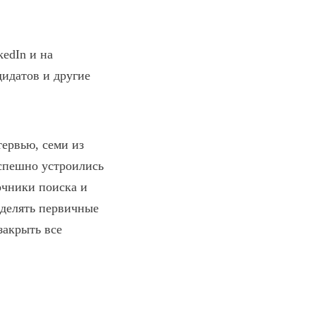
edIn и на
идатов и другие
тервью, семи из
успешно устроились
очники поиска и
ыделять первичные
закрыть все