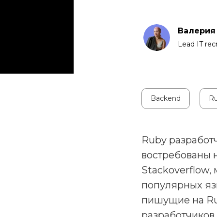
Валерия
Lead IT recr
Backend
R
Ruby разработч
востребованы н
Stackoverflow,
популярных яз
пишущие на Ru
разработчиков 