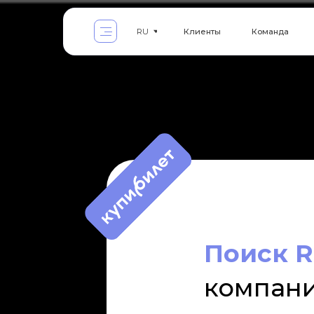
Клиенты
Команда
Услуги
RU
Поиск R
компани