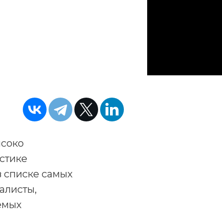
ысоко
истике
в списке самых
алисты,
емых