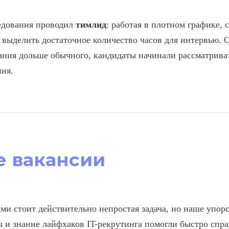
едования проводил
тимлид
: работая в плотном графике, 
г выделить достаточное количество часов для интервью. 
ания дольше обычного, кандидаты начинали рассматрива
ия.
е вакансии
ами стоит действительно непростая задача, но наше упорс
 и знание лайфхаков IT-рекрутинга помогли быстро спра