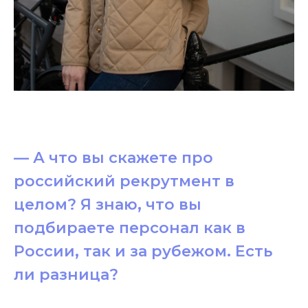
— А что вы скажете про
российский рекрутмент в
целом? Я знаю, что вы
подбираете персонал как в
России, так и за рубежом. Есть
ли разница?