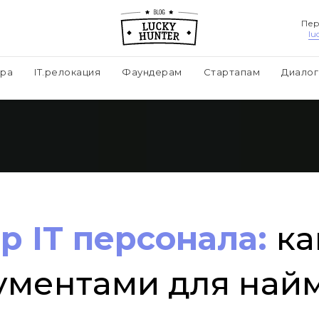
Пер
lu
ера
IT.релокация
Фаундерам
Стартапам
Диалог
р IT персонала:
ка
ументами для найм