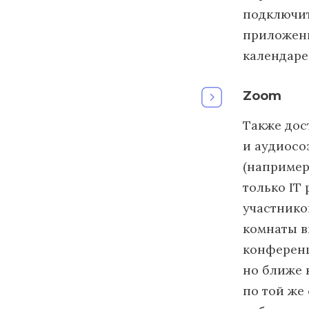
подключит
приложени
календаре
Zoom
Также дос
и аудиосоз
(например
только IT
участнико
комнаты в
конференц
но ближе 
по той же