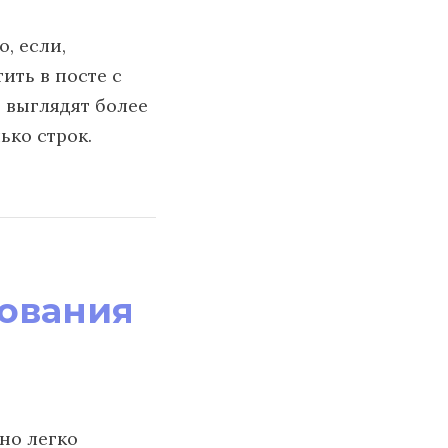
, если,
ить в посте с
 выглядят более
ько строк.
дования
жно легко