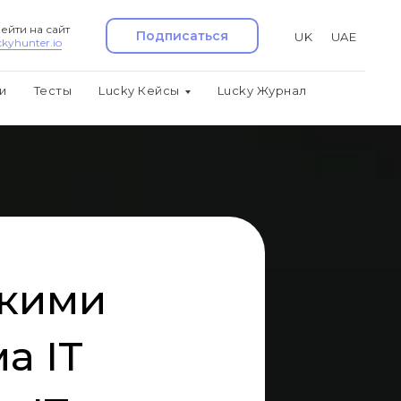
ейти на сайт
Подписаться
UK
UAE
ckyhunter.io
и
Тесты
Lucky Кейсы
Lucky Журнал
кими
а IT