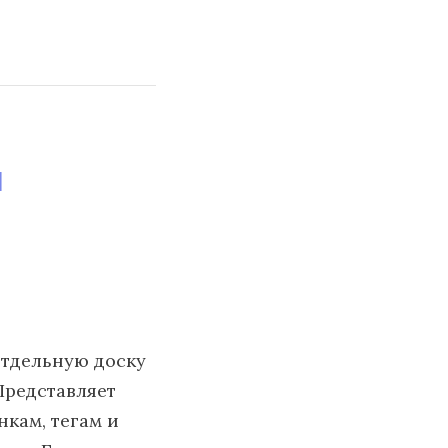
й
отдельную доску
 Представляет
нкам, тегам и