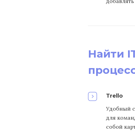
добавлять
Найти I
процес
Trello
Удобный с
для команд
собой кар