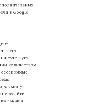
дополнительных
ечи в Google
део-
ет-а-тет
 присутствует
ьшим количеством
ь сессионные
ремя
орок минут,
о перезайти
также можно