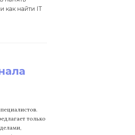
и как найти IT
нала
специалистов.
едлагает только
еделами,