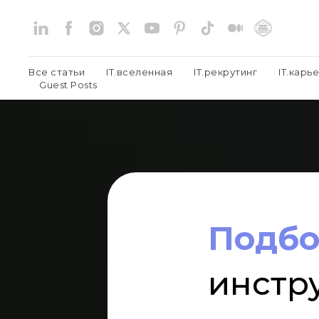
Все статьи
IT.вселенная
IT.рекрутинг
IT.карь
Guest Posts
Подбо
инстр