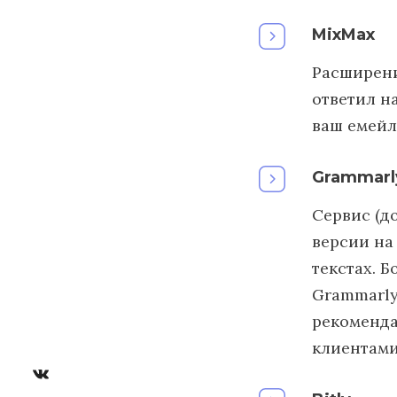
MixMax
Расширени
ответил н
ваш емейл
Grammarl
Сервис (д
версии на
текстах. Б
Grammarly
рекоменда
клиентами