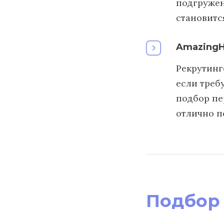
подгружен
становитс
AmazingH
Рекрутинг
если треб
подбор пе
отлично п
Подбор 