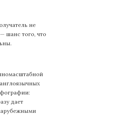
олучатель не
— шанс того, что
ьны.
олномасштабной
в англоязычных
орфографии:
азу дает
 зарубежными