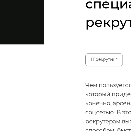
специ
рекру
IT.рекрутинг
Чем пользуется
который придет
конечно, арсен
соцсетью. В эт
рекрутерам вы
способом: быст