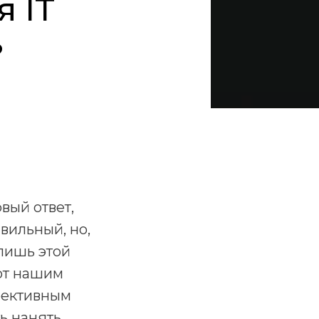
 IT
?
вый ответ,
вильный, но,
 лишь этой
ают нашим
фективным
ь нанять