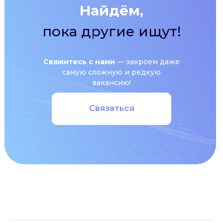
Найдём,
пока другие ищут!
Свяжитесь с нами
— закроем даже
самую сложную и редкую
вакансию!
Связаться