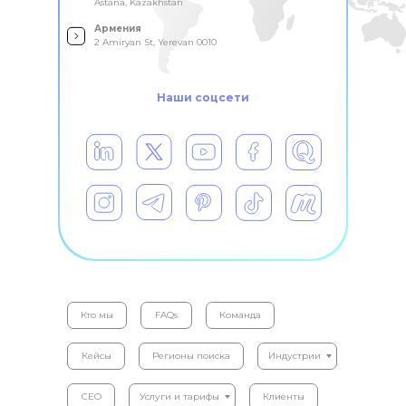
Astana, Kazakhstan
Армения
2 Amiryan St, Yerevan 0010
Наши соцсети
Кто мы
FAQs
Команда
Кейсы
Регионы поиска
Индустрии
CEO
Услуги и тарифы
Клиенты