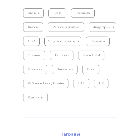
Кто мы
FAQs
Команда
Кейсы
Регионы поиска
Индустрии
CEO
Услуги и тарифы
Клиенты
Отзывы
История
Мы в СМИ
Влияние
Вакансии
Блог
Работа в Lucky Hunter
UAE
UK
Контакты
Награды