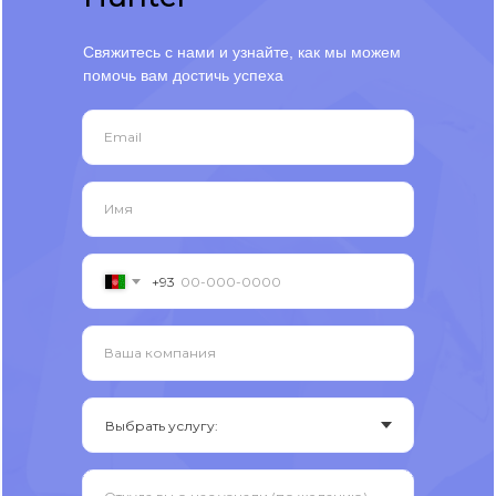
Свяжитесь с нами и узнайте, как мы можем
помочь вам достичь успеха
Email
Имя
+93
Ваша компания