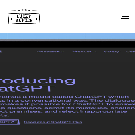
ЧатGPT:
соперник