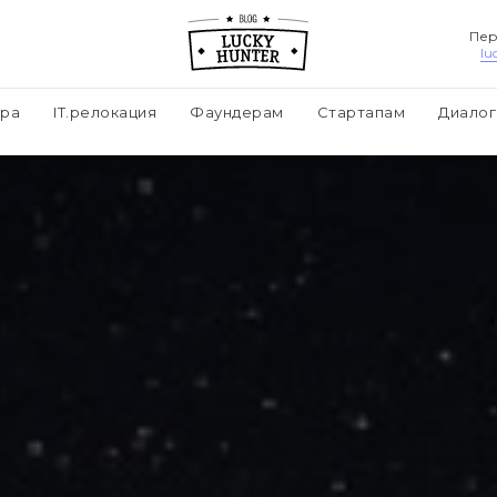
Пер
lu
ера
IT.релокация
Фаундерам
Стартапам
Диалог