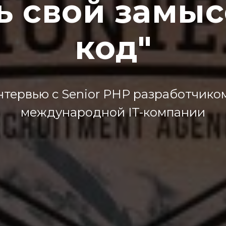
ь свой замыс
код"
тервью с Senior PHP разработчико
международной IT-компании