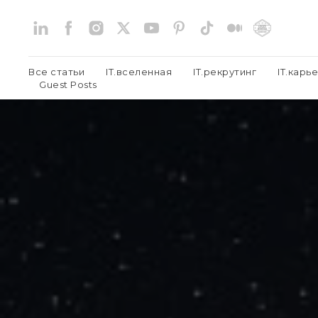
Все статьи
IT.вселенная
IT.рекрутинг
IT.карь
Guest Posts