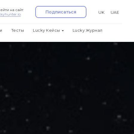
ейти на сайт
Подписаться
UK
UAE
ckyhunter.io
и
Тесты
Lucky Кейсы
Lucky Журнал