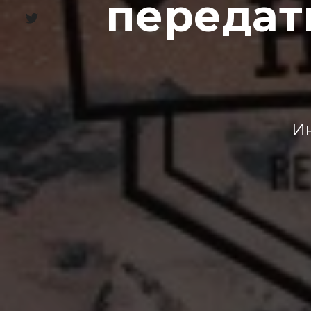
передат
Ин