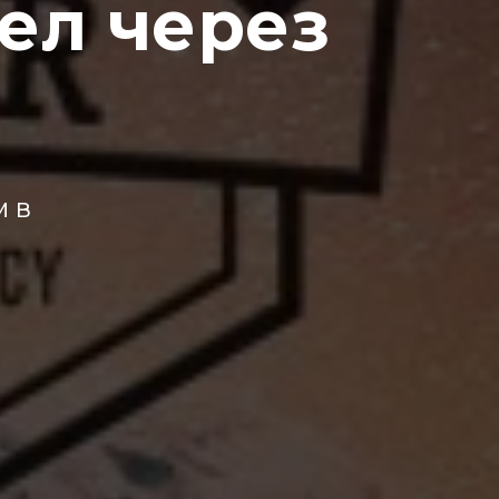
ел через
м в