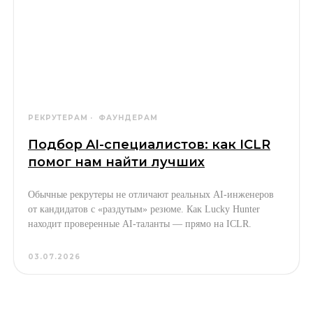
РЕКРУТЕРАМ
ФАУНДЕРАМ
Подбор AI-специалистов: как ICLR
помог нам найти лучших
Обычные рекрутеры не отличают реальных AI-инженеров
от кандидатов с «раздутым» резюме. Как Lucky Hunter
находит проверенные AI-таланты — прямо на ICLR.
03.07.2026