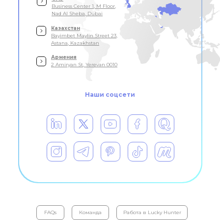
Business Center 1, M Floor,
Nad Al Sheba, Dubai
Казахстан
Bayimbet Maylin Street 23,
Astana, Kazakhstan
Армения
2 Amiryan St, Yerevan 0010
Наши соцсети
FAQs
Команда
Работа в Lucky Hunter