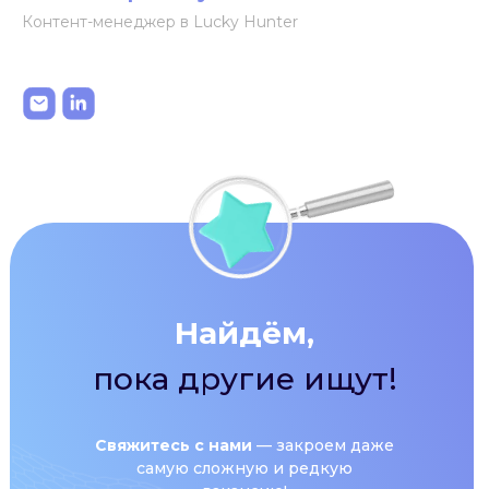
Контент-менеджер в Lucky Hunter
Найдём,
пока другие ищут!
Свяжитесь с нами
— закроем даже
самую сложную и редкую