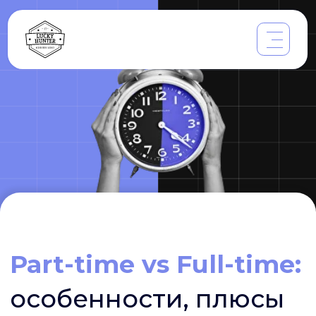
Part-time vs Full-time:
особенности, плюсы
и минусы
трудоустройства