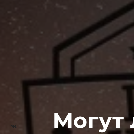
Могут 