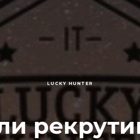
LUCKY HUNTER
ли рекрут