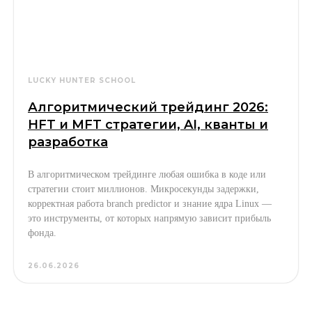
LUCKY HUNTER SCHOOL
Алгоритмический трейдинг 2026:
HFT и MFT стратегии, AI, кванты и
разработка
В алгоритмическом трейдинге любая ошибка в коде или
стратегии стоит миллионов. Микросекунды задержки,
корректная работа branch predictor и знание ядра Linux —
это инструменты, от которых напрямую зависит прибыль
фонда.
26.06.2026