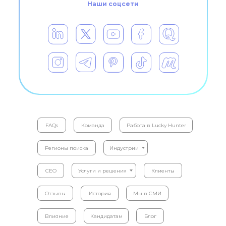
Наши соцсети
FAQs
Команда
Работа в Lucky Hunter
Регионы поиска
Индустрии
CEO
Услуги и решения
Клиенты
Отзывы
История
Мы в СМИ
Влияние
Кандидатам
Блог